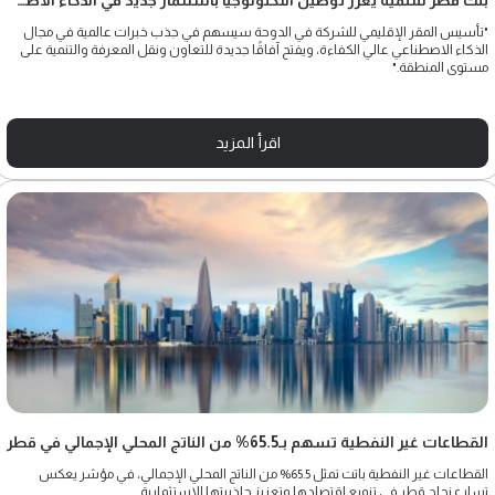
بنك قطر للتنمية يعزز توطين التكنولوجيا باستثمار جديد في الذكاء الاصطناعي
"تأسيس المقر الإقليمي للشركة في الدوحة سيسهم في جذب خبرات عالمية في مجال
الذكاء الاصطناعي عالي الكفاءة، ويفتح آفاقًا جديدة للتعاون ونقل المعرفة والتنمية على
مستوى المنطقة."
اقرأ المزيد
القطاعات غير النفطية تسهم بـ65.5% من الناتج المحلي الإجمالي في قطر
القطاعات غير النفطية باتت تمثل 65.5% من الناتج المحلي الإجمالي، في مؤشر يعكس
تسارع نجاح قطر في تنويع اقتصادها وتعزيز جاذبيتها الاستثمارية.