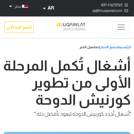
0097450258505
قطر
AR
qa@muqawlat.com
انضم الينا الآن
الرئيسية
جميع الاخبار
تفاصيل الخبر
أشغال تُكمل المرحلة
الأولى من تطوير
كورنيش الدوحة
"أشغال تُجدد كورنيش الدوحة ليعود بأفضل حلة."