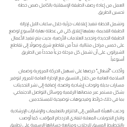
العمل من إعادة رصف الطبقة الإسفلتية بالكامل ضمن خطة
تحسين الطريق.
وتشمل الخطة تنفيذ إغلاقات جزئية خلال ساعات الليل لإزالة
الطبقة القديمة، يعقبها إغلاق كلي في عطلة نهاية الأسبوع لوضع
الطبقة الجديدة وتجديد العلامات الأرضية، بحيث يتم تنفيذ الأعمال
على خمس مراحل متتالية، تبدأ من تقاطع شرق وصولاً إلى تقاطع
الشيراتون، على أن تشمل كل مرحلة جزءاً محدداً من الطريق
أسبوعياً.
وأكدت "أشغال" حرصها على تسهيل الحركة المرورية وضمان
السلامة العامة من خلال التنسيق مع الإدارة العامة للمرور لتوفير
مسارات بديلة ولوحات إرشادية واضحة، إضافة إلى نشر التحديثات
بشكل مستمر عبر منصاتها الرقمية ووسائل التواصل الاجتماعي،
بما في ذلك خرائط وفيديوهات توضيحية للمستخدمين.
ودعت الهيئة السائقين إلى الالتزام بالتعليمات والإشارات الإرشادية
واتباع التحويلات المعلنة لتفادي الازدحام المؤقت، كما أوصت
بالتخطيط المسبق للرحلات ومتابعة حساباتها الرسمية على تطبيق