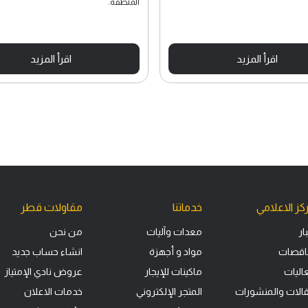
المنطقة."
اقرأ المزيد
اقرأ المزيد
كز الاعلامي
خدماتنا
مقاولات قطر
ار
معدات وآليات
من نحن
ناقصات
مواد و أجهزة
انشاء حساب جديد
اليات
ماكينات للإيجار
عروض نادي الإمتياز
قالات والمنشورات
المتجر الإلكتروني
خدمات الاعلان