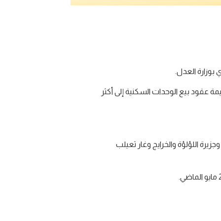
 البيع المسجلة بلغت نحو 256.6 مليون ريال، فيما وصلت قيمة عقود بيع الوحدات السكنية إلى أكثر
تركزت عمليات البيع في بلديات الدوحة والريان والظعاين وأم صلال والشمال والوكرة والخور والذخيرة، إلى جانب مناطق لوسيل 69 وجزيرة اللؤلؤة والخرايج وغار ثعيلب