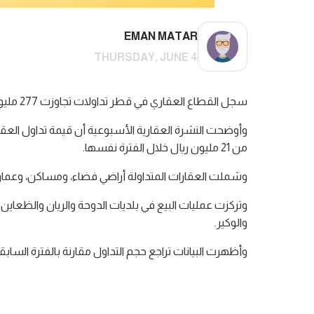
EMAN MATAR
THURSDAY, JUNE 4
سجل القطاع العقاري في قطر تداولات تجاوزت 277 مليون ريال خلال يومي 24 و25 مايو الماضي، وفق بيانات إدارة التسجيل العقاري بوزارة العدل.
من 21 مليون ريال خلال الفترة نفسها.
وشملت العقارات المتداولة أراضي فضاء، ومساكن، وعمارا
والوكير.
وأظهرت البيانات تراجع حجم التداول مقارنة بالفترة السابقة، التي سجلت تداولات تجاوزت 558.8 