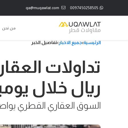
qa@muqawlat.com
0097450258505
من نحن
الرئيسية
جميع الاخبار
تفاصيل الخبر
ريال خلال يوم
السوق العقاري القطري يواصل