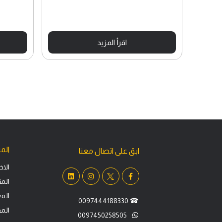
اقرأ المزيد
المر
ابق على اتصال معنا
الاخب
الم
الفع
0097444188330
☎
الم
0097450258505