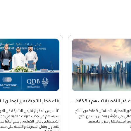
القطاعات غير النفطية تسهم بـ65.5% من الناتج المحلي الإجمالي في قطر
القطاعات غير النفطية باتت تمثل 65.5% من الناتج
"تأسيس المقر الإقليمي للشركة في الد
جمالي، في مؤشر يعكس تسارع نجاح
سيسهم في جذب خبرات عالمية في مجال
ع اقتصادها وتعزيز جاذبيتها
الاصطناعي عالي الكفاءة، ويفتح آفاقًا جد
.
للتعاون ونقل المعرفة والتنمية على مس