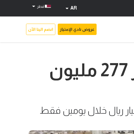
قطر
AR
عروض نادي الإمتياز
انضم الينا الآن
تداولات العقارات في قطر تتجاوز 277 مليون
ار ريال خلال يومين فقط