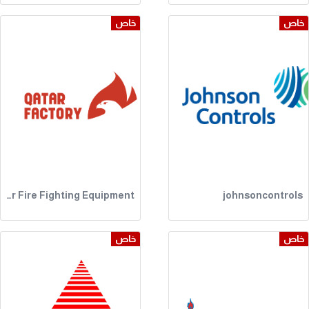
خاص
خاص
QATAR Factory for Fire Fighting Equipment
johnsoncontrols
خاص
خاص