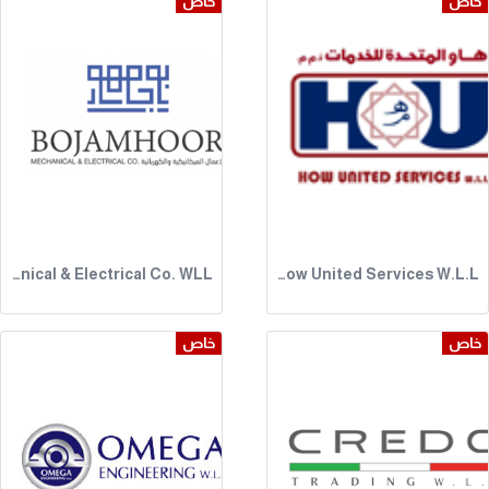
خاص
خاص
Bojamhoor Mechanical & Electrical Co. WLL
How United Services W.L.L
خاص
خاص