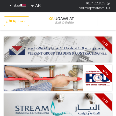
0097450258505
AR
قطر
qa@muqawlat.com
انضم الينا الآن
جديد
جديد
جديد